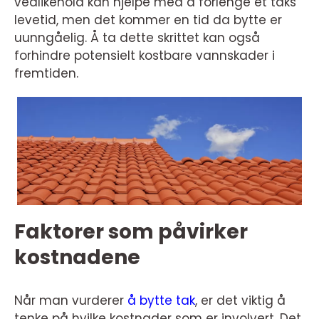
vedlikehold kan hjelpe med å forlenge et taks
levetid, men det kommer en tid da bytte er
uunngåelig. Å ta dette skrittet kan også
forhindre potensielt kostbare vannskader i
fremtiden.
Faktorer som påvirker
kostnadene
Når man vurderer
å bytte tak
, er det viktig å
tenke på hvilke kostnader som er involvert. Det