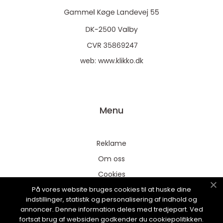
web:
www.klikko.dk
Menu
Reklame
Om oss
Cookies
På vores website bruges cookies til at huske dine
Kontakt Oss
indstillinger, statistik og personalisering af indhold og
Sitemap
annoncer. Denne information deles med tredjepart. Ved
fortsat brug af websiden godkender du cookiepolitikken.