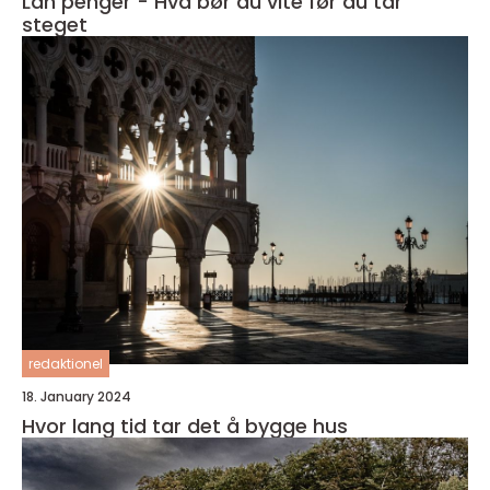
Lån penger - Hva bør du vite før du tar
steget
redaktionel
18. January 2024
Hvor lang tid tar det å bygge hus