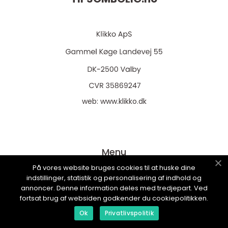
web:
www.klikko.dk
Menu
På vores website bruges cookies til at huske dine
indstillinger, statistik og personalisering af indhold og
Reklame
annoncer. Denne information deles med tredjepart. Ved
fortsat brug af websiden godkender du cookiepolitikken.
Om oss
Ok
Privatlivspolitik
Cookies