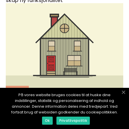
skap ny funksjonalitet
redaktionel
På vores website bruges cookies til at huske dine
17. January 2024
indstillinger, statistik og personalisering af indhold og
Kostnad for å bygge et hus: En dybdegående
annoncer. Denne information deles med tredjepart. Ved
analyse
fortsat brug af websiden godkender du cookiepolitikken.
Ok
Privatlivspolitik