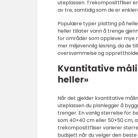
uteplassen. Trekomposittfliser e
av tre, samtidig som de er enklere
Populære typer platting på helle
heller tillater vann å trenge gj
for områder som opplever mye reg
mer miljøvennlig løsning, da de til
oversvømmelse og opprettholde
Kvantitative mål
heller»
Når det gjelder kvantitative måli
uteplassen du planlegger å bygge p
trenger. En vanlig størrelse for 
som 40×40 cm eller 50×50 cm, avh
trekomposittfliser varierer størr
budsjett når du velger den beste 