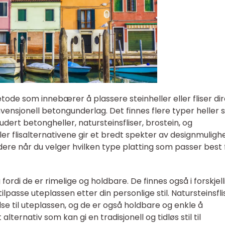
tode som innebærer å plassere steinheller eller fliser di
ensjonell betongunderlag. Det finnes flere typer heller
ludert betongheller, natursteinsfliser, brostein, og
ller flisalternativene gir et bredt spekter av designmuligh
rdere når du velger hvilken type platting som passer best 
ordi de er rimelige og holdbare. De finnes også i forskjell
ilpasse uteplassen etter din personlige stil. Natursteinsfli
else til uteplassen, og de er også holdbare og enkle å
alternativ som kan gi en tradisjonell og tidløs stil til