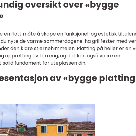
undig oversikt over «bygge
»
 en flott måte å skape en funksjonell og estetisk tiltale
an du nyte de varme sommerdagene, ha grillfester med ve
nder den klare stjernehimmelen. Platting på heller er en v
og oppretting av terreng, og det kan også være en
 solid fundament for uteplassen din.
esentasjon av «bygge platting