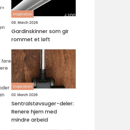
r»
inspiration
06. March 2026
en
Gardinskinner som gir
rommet et løft
 føre
rere
inspiration
toder
an
03. March 2026
Sentralstøvsuger-deler:
Renere hjem med
mindre arbeid