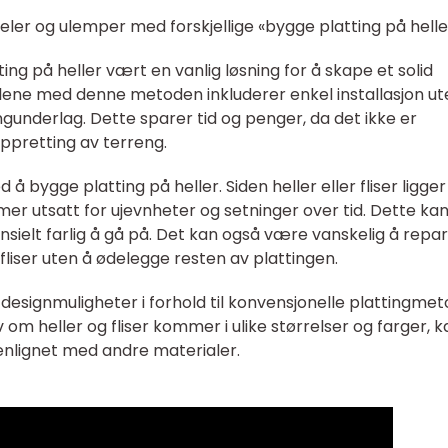
eler og ulemper med forskjellige «bygge platting på helle
ting på heller vært en vanlig løsning for å skape et solid
lene med denne metoden inkluderer enkel installasjon ut
gunderlag. Dette sparer tid og penger, da det ikke er
pretting av terreng.
å bygge platting på heller. Siden heller eller fliser ligger
er utsatt for ujevnheter og setninger over tid. Dette kan
tensielt farlig å gå på. Det kan også være vanskelig å repa
r fliser uten å ødelegge resten av plattingen.
signmuligheter i forhold til konvensjonelle plattingme
 om heller og fliser kommer i ulike størrelser og farger, k
lignet med andre materialer.