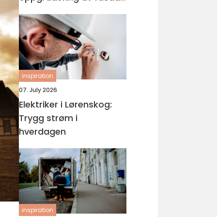
og bolig
inspiration
07. July 2026
Elektriker i Lørenskog:
Trygg strøm i
hverdagen
inspiration