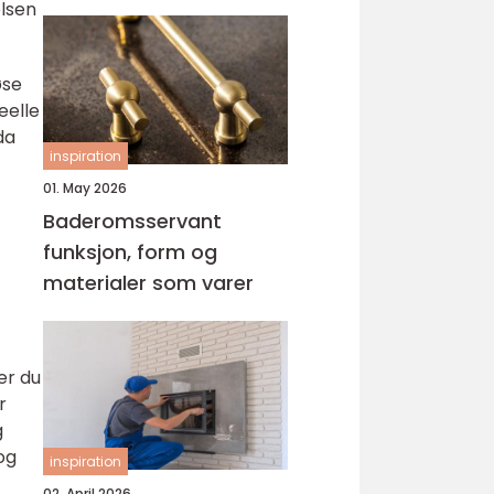
elsen
øse
eelle
da
inspiration
01. May 2026
Baderomsservant
funksjon, form og
materialer som varer
er du
r
g
og
inspiration
02. April 2026