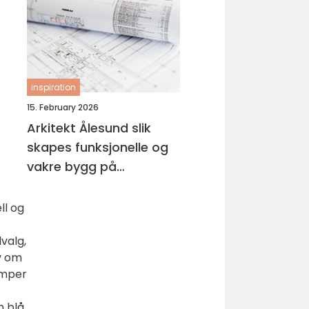
inspiration
15. February 2026
Arkitekt Ålesund slik
skapes funksjonelle og
vakre bygg på
sunnmøre
ll og
valg,
lv om
emper
n blå