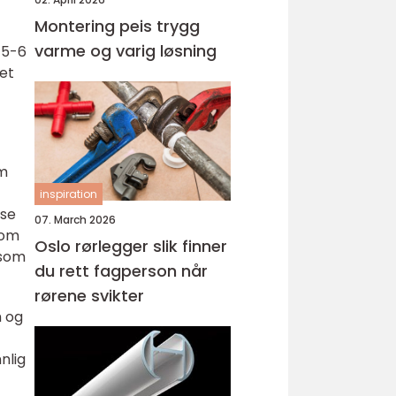
Montering peis trygg
varme og varig løsning
 5-6
det
om
inspiration
lse
07. March 2026
som
Oslo rørlegger slik finner
 som
du rett fagperson når
rørene svikter
m og
nlig