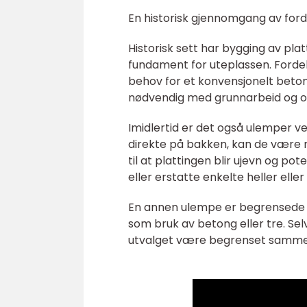
En historisk gjennomgang av ford
Historisk sett har bygging av plat
fundament for uteplassen. Forde
behov for et konvensjonelt beton
nødvendig med grunnarbeid og op
Imidlertid er det også ulemper ved 
direkte på bakken, kan de være m
til at plattingen blir ujevn og po
eller erstatte enkelte heller elle
En annen ulempe er begrensede de
som bruk av betong eller tre. Selv
utvalget være begrenset sammen