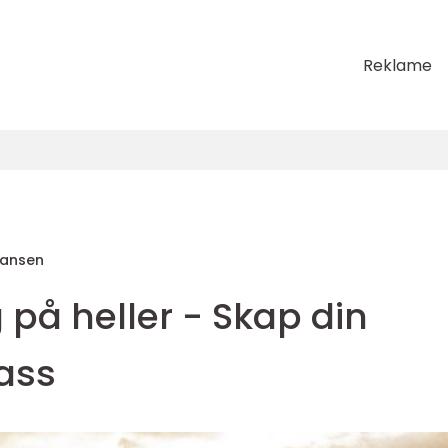
Reklame
Hansen
 på heller - Skap din
ass