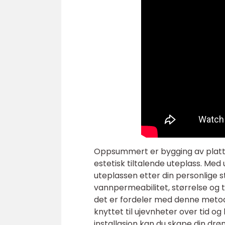
Oppsummert er bygging av plattin
estetisk tiltalende uteplass. Med 
uteplassen etter din personlige s
vannpermeabilitet, størrelse og t
det er fordeler med denne metod
knyttet til ujevnheter over tid o
installasjon kan du skape din d