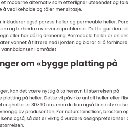
r et moderne alternativ som etterligner utseendet og føl
 å vedlikeholde og tåler mer slitasje.
r inkluderer også porøse heller og permeable heller. Por
ennom og forhindre overvannsproblemer. Dette gjør dem id
n eller har dårlig drenering. Permeable heller er en en
later vannet å filtrere ned i jorden og bidrar til å forhindre
 vannbalansen i området.
inger om «bygge platting på
nger, kan det være nyttig å ta hensyn til størrelsen på
latting på heller. Dette vil påvirke antall heller eller flis
betongheller er 30×30 cm, men du kan også finne størrelse
engig av produsenten. For natursteinsfliser, brostein o
elsene også, så det er viktig å vurdere designpreferanser 
størrelsen.