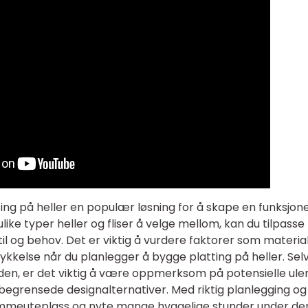
g på heller en populær løsning for å skape en funksjone
ulike typer heller og fliser å velge mellom, kan du tilpasse
til og behov. Det er viktig å vurdere faktorer som material
ykkelse når du planlegger å bygge platting på heller. Se
en, er det viktig å være oppmerksom på potensielle ul
g begrensede designalternativer. Med riktig planlegging og
rømmeuteplass og nyte mange hyggelige stunder under de