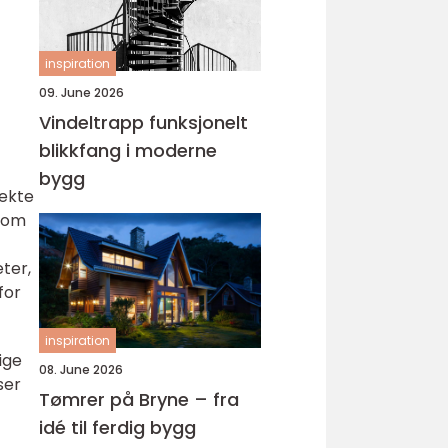
inspiration
09. June 2026
Vindeltrapp funksjonelt
blikkfang i moderne
bygg
rekte
 som
eter,
for
inspiration
ige
08. June 2026
ser
Tømrer på Bryne – fra
idé til ferdig bygg