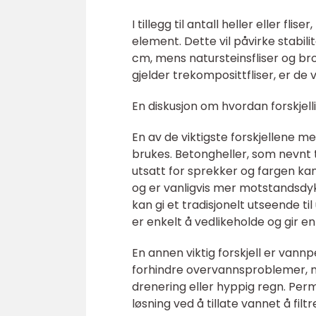
I tillegg til antall heller eller f
element. Dette vil påvirke stabili
cm, mens natursteinsfliser og bro
gjelder trekomposittfliser, er de 
En diskusjon om hvordan forskjell
En av de viktigste forskjellene me
brukes. Betongheller, som nevnt 
utsatt for sprekker og fargen kan 
og er vanligvis mer motstandsdykt
kan gi et tradisjonelt utseende t
er enkelt å vedlikeholde og gir en 
En annen viktig forskjell er vann
forhindre overvannsproblemer, n
drenering eller hyppig regn. Perm
løsning ved å tillate vannet å fil