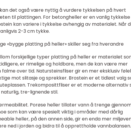
liser, kan det også være nyttig å vurdere tykkelsen på hvert
teten til plattingen. For betongheller er en vanlig tykkelse
stein kan variere i tykkelse avhengig av materialet. Når 
vanligvis 2-3 cm tykke.
ige «bygge platting på heller» skiller seg fra hverandre
llom forskjellige typer platting på heller er materialet s
tidligere, er rimelige og holdbare, men de kan være mer
falme over tid. Natursteinsfliser gir en mer eksklusiv føle
ige mot slitasje og sprekker. Brostein er et tidløst valg 
il uteplassen. Trekomposittfliser er et moderne alternativ
naturlig, tre-lignende stil.
permeabilitet. Porøse heller tillater vann å trenge gjenno
oe som kan være spesielt viktig i områder med dårlig
eable heller, på den annen side, gir en enda mer miljøven
trere ned i jorden og bidra til å opprettholde vannbalansen.