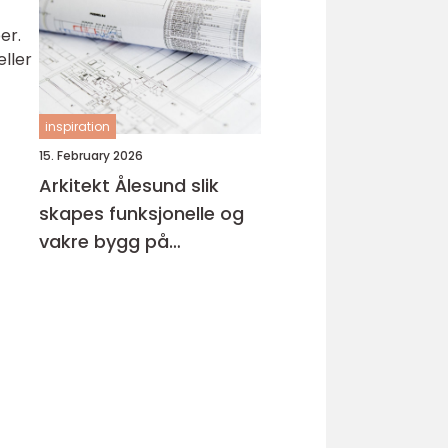
er.
ller
inspiration
15. February 2026
Arkitekt Ålesund slik
skapes funksjonelle og
vakre bygg på
sunnmøre