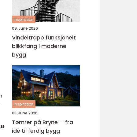
inspiration
09. June 2026
Vindeltrapp funksjonelt
blikkfang i moderne
bygg
m
e
inspiration
08. June 2026
Tømrer på Bryne – fra
e»
idé til ferdig bygg