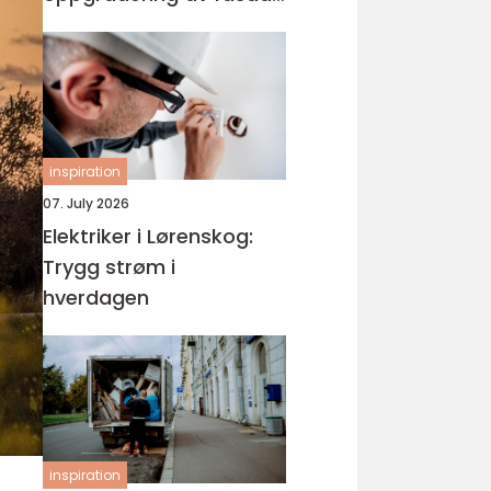
og bolig
inspiration
07. July 2026
Elektriker i Lørenskog:
Trygg strøm i
hverdagen
inspiration