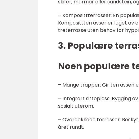
skifer, marmor eller sandstein, og t
– Komposittterrasser: En populær 
Komposittterrasser er laget av en
treterrasse uten behov for hyppi
3. Populære terr
Noen populære te
– Mange trapper: Gir terrassen e
– Integrert sitteplass: Bygging av
sosialt uterom.
– Overdekkede terrasser: Beskytt
året rundt.