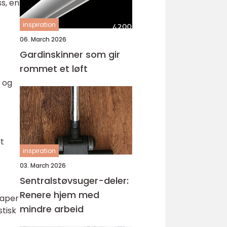
s, en
inspiration
06. March 2026
Gardinskinner som gir
rommet et løft
t og
t
inspiration
03. March 2026
Sentralstøvsuger-deler:
Renere hjem med
kaper
mindre arbeid
stisk