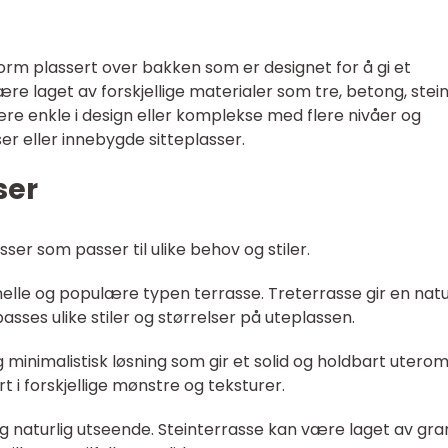
orm plassert over bakken som er designet for å gi et
e laget av forskjellige materialer som tre, betong, stei
ære enkle i design eller komplekse med flere nivåer og
r eller innebygde sitteplasser.
ser
sser som passer til ulike behov og stiler.
elle og populære typen terrasse. Treterrasse gir en natu
passes ulike stiler og størrelser på uteplassen.
minimalistisk løsning som gir et solid og holdbart uterom
 i forskjellige mønstre og teksturer.
og naturlig utseende. Steinterrasse kan være laget av gran