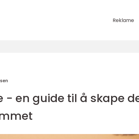
Reklame
sen
 - en guide til å skape d
rommet