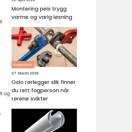
Montering peis trygg
varme og varig løsning
l
inspiration
07. March 2026
Oslo rørlegger slik finner
du rett fagperson når
lt og
rørene svikter
n