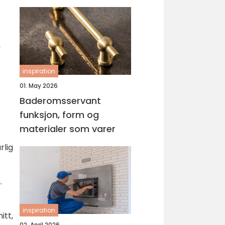
n
inspiration
01. May 2026
Baderomsservant
funksjon, form og
materialer som varer
rlig
.
inspiration
itt,
02. April 2026