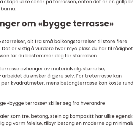
skape ulike soner på terrassen, enten det er en grillplas
 barna.
inger om «bygge terrasse»
e størrelser, alt fra små balkongstørrelser til store flere
et er viktig å vurdere hvor mye plass du har til rådighe
ssen før du bestemmer deg for størrelsen.
 terrasse avhenger av materialvalg, størrelse,
 arbeidet du ønsker å gjøre selv. For treterrasse kan
00 per kvadratmeter, mens betongterrasse kan koste rund
ige «bygge terrasse» skiller seg fra hverandre
erialer som tre, betong, stein og kompositt har ulike egens
rlig og varm følelse, tilbyr betong en moderne og minimali