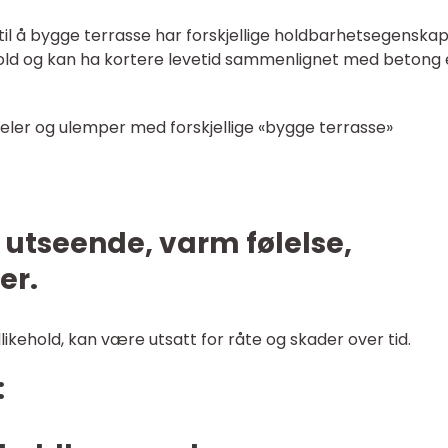
til å bygge terrasse har forskjellige holdbarhetsegenskap
old og kan ha kortere levetid sammenlignet med betong e
eler og ulemper med forskjellige «bygge terrasse»
g utseende, varm følelse,
er.
kehold, kan være utsatt for råte og skader over tid.
: