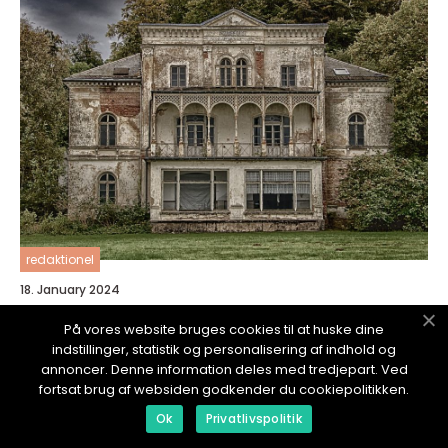
redaktionel
18. January 2024
Bygge lite hus: En omfattende guide til
På vores website bruges cookies til at huske dine
småhusbygging
indstillinger, statistik og personalisering af indhold og
annoncer. Denne information deles med tredjepart. Ved
fortsat brug af websiden godkender du cookiepolitikken.
Ok
Privatlivspolitik