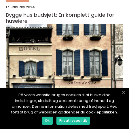
17. January 2024
Bygge hus budsjett: En komplett guide for
huseiere
På vores website bruges cookies til at huske dine
indstillinger, statistik og personalisering af indhold og
annoncer. Denne information deles med tredjepart. Ved
redaktionel
fortsat brug af websiden godkender du cookiepolitikken.
17. January 2024
Ok
Privatlivspolitik
Bygge på et gammelt hus: Bevar historien og