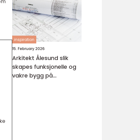
dom
inspiration
15. February 2026
Arkitekt Ålesund slik
skapes funksjonelle og
vakre bygg på
sunnmøre
ske