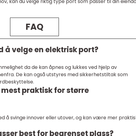
v, kan du velge riktig type port som passer til din eien
FAQ
 å velge en elektrisk port?
emmelighet da de kan åpnes og lukkes ved hjelp av
nnenfra. De kan også utstyres med sikkerhetstiltak som
rdbeskyttelse.
 mest praktisk for større
ed å svinge innover eller utover, og kan være mer prakti
asser best for begrenset plass?