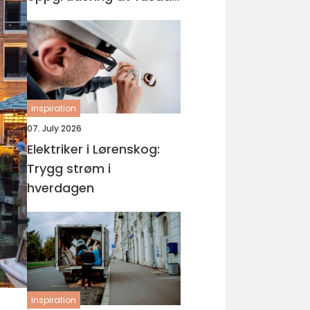
og bolig
inspiration
07. July 2026
Elektriker i Lørenskog:
Trygg strøm i
hverdagen
inspiration