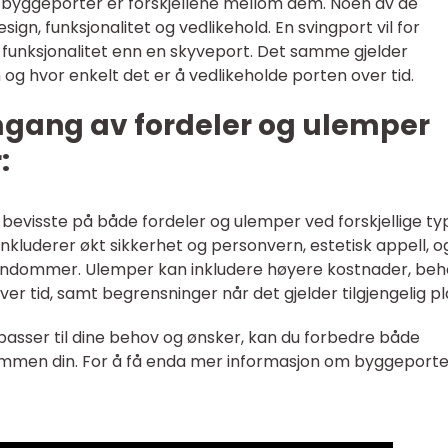
er byggeporter er forskjellene mellom dem. Noen av de
esign, funksjonalitet og vedlikehold. En svingport vil for
funksjonalitet enn en skyveport. Det samme gjelder
 og hvor enkelt det er å vedlikeholde porten over tid.
mgang av fordeler og ulemper
:
bevisste på både fordeler og ulemper ved forskjellige ty
nkluderer økt sikkerhet og personvern, estetisk appell, o
oeiendommer. Ulemper kan inkludere høyere kostnader, be
er tid, samt begrensninger når det gjelder tilgjengelig pl
 passer til dine behov og ønsker, kan du forbedre både
mmen din. For å få enda mer informasjon om byggeporte