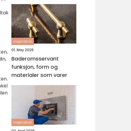
ltak
inspiration
01. May 2026
ten,
Baderomsservant
in,
funksjon, form og
materialer som varer
ten.
nkel
ilen
inspiration
02. April 2026