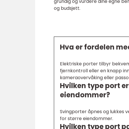
grundig og vurdere dine egne beho
og budsjett.
Hva er fordelen med
Elektriske porter tilbyr bekv
fjernkontroll eller en knapp i
kameraovervåking eller passo
Hvilken type port er
eiendommer?
Svingporter åpnes og lukkes v
for større eiendommer.
Hvilken type port p