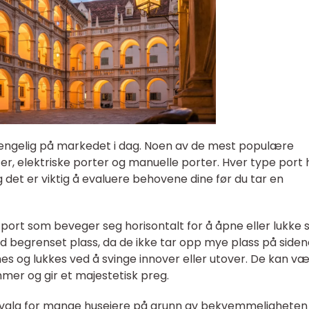
gjengelig på markedet i dag. Noen av de mest populære
er, elektriske porter og manuelle porter. Hver type port 
 det er viktig å evaluere behovene dine før du tar en
ort som beveger seg horisontalt for å åpne eller lukke s
 begrenset plass, da de ikke tar opp mye plass på siden
es og lukkes ved å svinge innover eller utover. De kan v
mer og gir et majestetisk preg.
t valg for mange huseiere på grunn av bekvemmeligheten