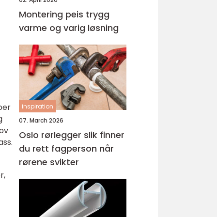
Montering peis trygg
varme og varig løsning
per
inspiration
g
07. March 2026
hov
Oslo rørlegger slik finner
ass.
du rett fagperson når
rørene svikter
r,