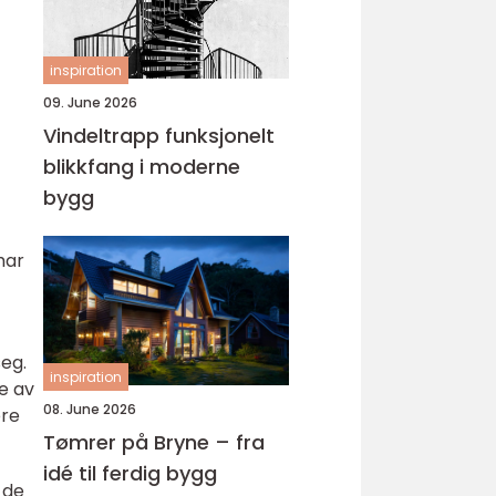
inspiration
09. June 2026
Vindeltrapp funksjonelt
blikkfang i moderne
bygg
har
eg.
inspiration
e av
08. June 2026
ære
Tømrer på Bryne – fra
idé til ferdig bygg
 de