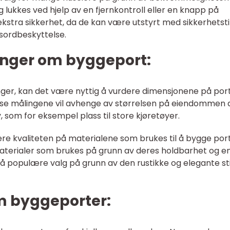
g lukkes ved hjelp av en fjernkontroll eller en knapp på
 ekstra sikkerhet, da de kan være utstyrt med sikkerhetsti
sordbeskyttelse.
inger om byggeport:
inger, kan det være nyttig å vurdere dimensjonene på por
se målingene vil avhenge av størrelsen på eiendommen d
 som for eksempel plass til store kjøretøyer.
re kvaliteten på materialene som brukes til å bygge por
materialer som brukes på grunn av deres holdbarhet og e
så populære valg på grunn av den rustikke og elegante st
om byggeporter: