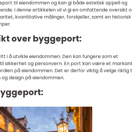
port til eiendommen og kan gi både estetisk appell og
de. I denne artikkelen vil vi gi en omfattende oversikt 
ritet, kvantitative målinger, forskjeller, samt en historisk
mper.
ikt over byggeport:
kritt i å utvikle eiendommen. Den kan fungere som et
 til sikkerhet og personvern. En port kan være et markan
verdien på eiendommen. Det er derfor viktig å velge riktig
on og design på eiendommen.
byggeport: