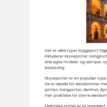
Det er ulike typer byggeport til
inkluderer skyveporter, svingport
sine egne fordeler og ulemper, og
beslutning.
Skyveporter er en populær type p
De er ideelle for eiendommer med
porten. Svingporter, derimot, åpn
mer praktiske for større eiendom
Elektriske porter er et populær