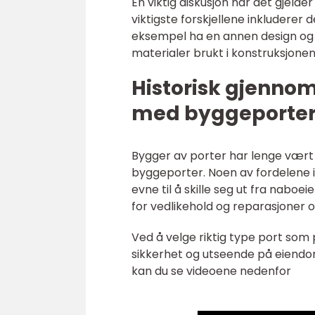
En viktig diskusjon når det gjeld
viktigste forskjellene inkluderer d
eksempel ha en annen design og 
materialer brukt i konstruksjonen
Historisk gjenno
med byggeporter
Bygger av porter har lenge vært 
byggeporter. Noen av fordelene i
evne til å skille seg ut fra nab
for vedlikehold og reparasjoner ov
Ved å velge riktig type port som
sikkerhet og utseende på eiendo
kan du se videoene nedenfor