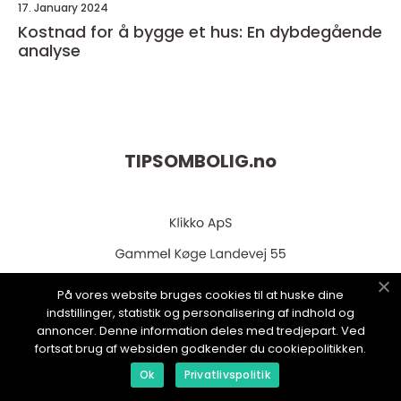
17. January 2024
Kostnad for å bygge et hus: En dybdegående
analyse
TIPSOMBOLIG.
no
På vores website bruges cookies til at huske dine
indstillinger, statistik og personalisering af indhold og
annoncer. Denne information deles med tredjepart. Ved
web:
www.klikko.dk
fortsat brug af websiden godkender du cookiepolitikken.
Ok
Privatlivspolitik